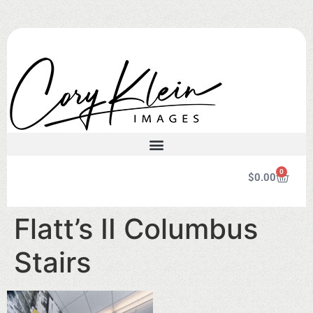
0
$
0.00
Flatt’s II Columbus
Stairs